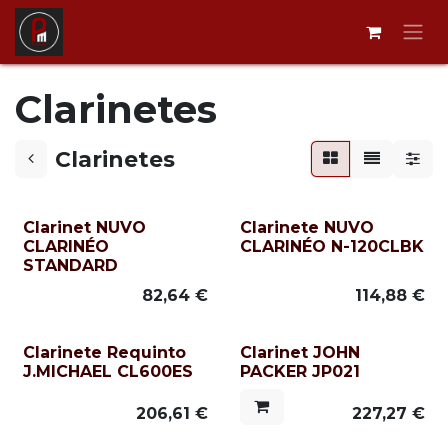
Ir al contenido
Clarinetes
Clarinetes
Clarinet NUVO
Clarinete NUVO
CLARINÉO
CLARINÉO N-120CLBK
STANDARD
82,64
€
114,88
€
Clarinete Requinto
Clarinet JOHN
J.MICHAEL CL600ES
PACKER JP021
206,61
€
227,27
€