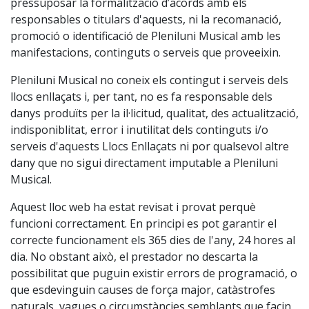
pressuposar la formalització d’acords amb els
responsables o titulars d'aquests, ni la recomanació,
promoció o identificació de Pleniluni Musical amb les
manifestacions, continguts o serveis que proveeixin.
Pleniluni Musical no coneix els contingut i serveis dels
llocs enllaçats i, per tant, no es fa responsable dels
danys produïts per la il·licitud, qualitat, des actualització,
indisponiblitat, error i inutilitat dels continguts i/o
serveis d'aquests Llocs Enllaçats ni por qualsevol altre
dany que no sigui directament imputable a Pleniluni
Musical.
Aquest lloc web ha estat revisat i provat perquè
funcioni correctament. En principi es pot garantir el
correcte funcionament els 365 dies de l'any, 24 hores al
dia. No obstant això, el prestador no descarta la
possibilitat que puguin existir errors de programació, o
que esdevinguin causes de força major, catàstrofes
naturals, vagues o circumstàncies semblants que facin