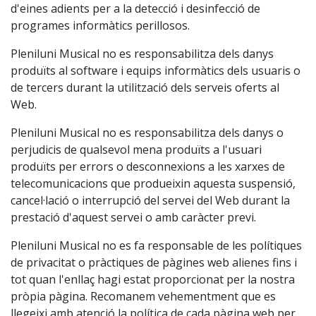
d'eines adients per a la detecció i desinfecció de
programes informàtics perillosos.
Pleniluni Musical no es responsabilitza dels danys
produïts al software i equips informàtics dels usuaris o
de tercers durant la utilització dels serveis oferts al
Web.
Pleniluni Musical no es responsabilitza dels danys o
perjudicis de qualsevol mena produïts a l'usuari
produïts per errors o desconnexions a les xarxes de
telecomunicacions que produeixin aquesta suspensió,
cancel·lació o interrupció del servei del Web durant la
prestació d'aquest servei o amb caràcter previ.
Pleniluni Musical no es fa responsable de les polítiques
de privacitat o pràctiques de pàgines web alienes fins i
tot quan l'enllaç hagi estat proporcionat per la nostra
pròpia pàgina. Recomanem vehementment que es
llegeixi amb atenció la política de cada pàgina web per