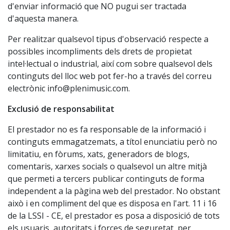
d'enviar informació que NO pugui ser tractada
d'aquesta manera.
Per realitzar qualsevol tipus d'observació respecte a
possibles incompliments dels drets de propietat
intel·lectual o industrial, així com sobre qualsevol dels
continguts del lloc web pot fer-ho a través del correu
electrònic info@plenimusic.com.
Exclusió de responsabilitat
El prestador no es fa responsable de la informació i
continguts emmagatzemats, a títol enunciatiu però no
limitatiu, en fòrums, xats, generadors de blogs,
comentaris, xarxes socials o qualsevol un altre mitjà
que permeti a tercers publicar continguts de forma
independent a la pàgina web del prestador. No obstant
això i en compliment del que es disposa en l'art. 11 i 16
de la LSSI - CE, el prestador es posa a disposició de tots
els usuaris, autoritats i forces de seguretat, per