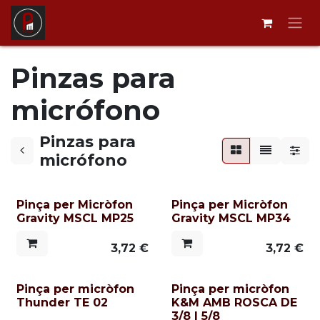
Ir al contenido
Pinzas para
micrófono
Pinzas para
micrófono
Pinça per Micròfon
Pinça per Micròfon
Gravity MSCL MP25
Gravity MSCL MP34
3,72
€
3,72
€
Pinça per micròfon
Pinça per micròfon
Thunder TE 02
K&M AMB ROSCA DE
3/8 I 5/8