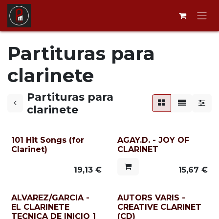
Ir al contenido
Partituras para
clarinete
Partituras para
clarinete
101 Hit Songs (for
AGAY.D. - JOY OF
Clarinet)
CLARINET
19,13
€
15,67
€
ALVAREZ/GARCIA -
AUTORS VARIS -
EL CLARINETE
CREATIVE CLARINET
TECNICA DE INICIO 1
(CD)