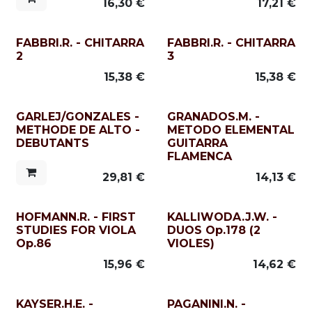
16,30
€
17,21
€
FABBRI.R. - CHITARRA
FABBRI.R. - CHITARRA
2
3
15,38
€
15,38
€
GARLEJ/GONZALES -
GRANADOS.M. -
METHODE DE ALTO -
METODO ELEMENTAL
DEBUTANTS
GUITARRA
FLAMENCA
29,81
€
14,13
€
HOFMANN.R. - FIRST
KALLIWODA.J.W. -
STUDIES FOR VIOLA
DUOS Op.178 (2
Op.86
VIOLES)
15,96
€
14,62
€
KAYSER.H.E. -
PAGANINI.N. -