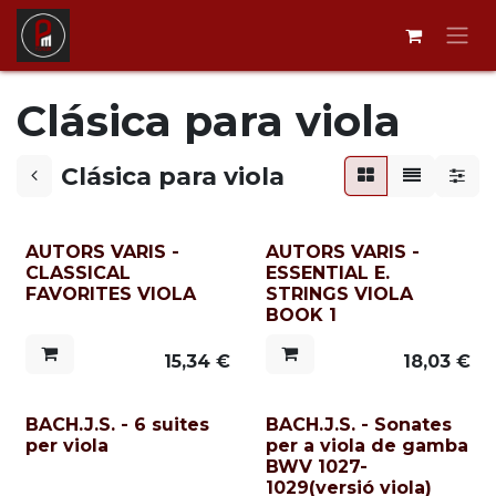
Ir al contenido
Clásica para viola
Clásica para viola
AUTORS VARIS -
AUTORS VARIS -
CLASSICAL
ESSENTIAL E.
FAVORITES VIOLA
STRINGS VIOLA
BOOK 1
15,34
€
18,03
€
BACH.J.S. - 6 suites
BACH.J.S. - Sonates
per viola
per a viola de gamba
BWV 1027-
1029(versió viola)