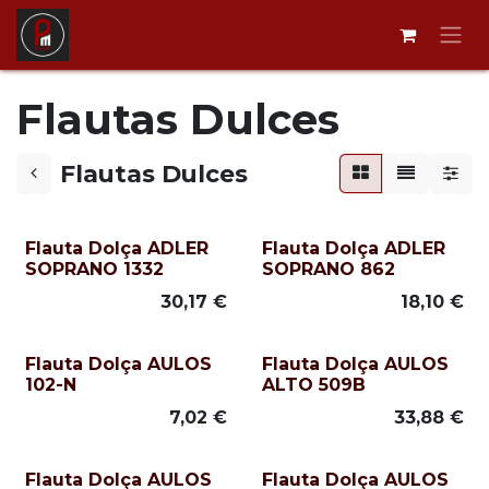
Ir al contenido
Flautas Dulces
Flautas Dulces
Flauta Dolça ADLER
Flauta Dolça ADLER
SOPRANO 1332
SOPRANO 862
30,17
€
18,10
€
Flauta Dolça AULOS
Flauta Dolça AULOS
102-N
ALTO 509B
7,02
€
33,88
€
Flauta Dolça AULOS
Flauta Dolça AULOS