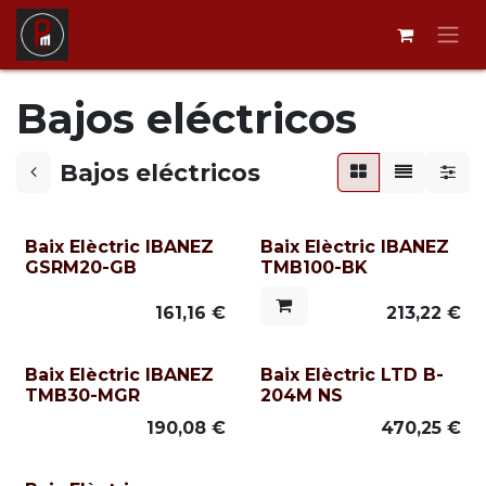
Ir al contenido
Bajos eléctricos
Bajos eléctricos
Baix Elèctric IBANEZ
Baix Elèctric IBANEZ
GSRM20-GB
TMB100-BK
161,16
€
213,22
€
Baix Elèctric IBANEZ
Baix Elèctric LTD B-
TMB30-MGR
204M NS
190,08
€
470,25
€