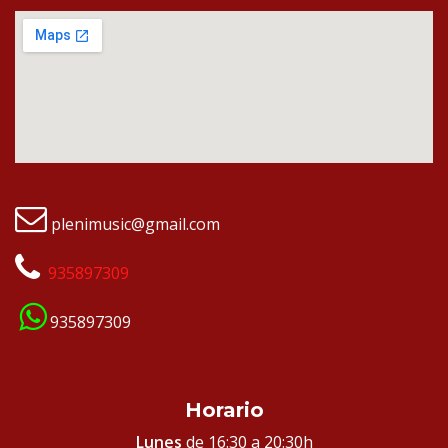
plenimusic@gmail.com
935897309
935897309
Horario
Lunes
de 16:30 a 20:30h