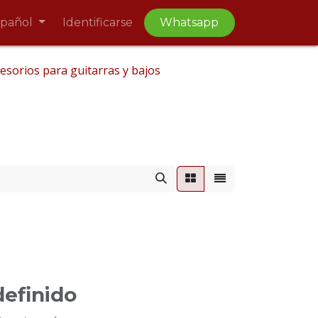
spañol
Identificarse
Whatsapp
esorios para guitarras y bajos
efinido