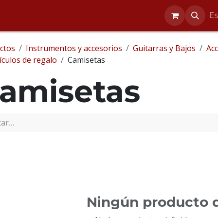
entos
Reparaciones
Blog
Ayuda
E
ctos
Instrumentos y accesorios
Guitarras y Bajos
Acc
ículos de regalo
Camisetas
amisetas
Ningún producto d