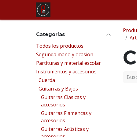
Ir al contenido
Tienda
Alquiler de instrum
Produ
Categorías
Art
Todos los productos
C
Segunda mano y ocasión
Partituras y material escolar
Instrumentos y accesorios
Cuerda
Guitarras y Bajos
Guitarras Clásicas y
accesorios
Guitarras Flamencas y
accesorios
Guitarras Acústicas y
accesorios