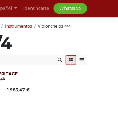
spañol
Identificarse
Whatsapp
Instrumentos
Violonchelos 4/4
/4
HERITAGE
4/4
1.983,47
€