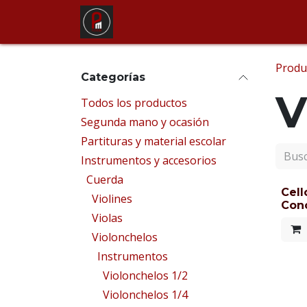
Ir al contenido
Tienda
Alquiler de instrum
Produ
Categorías
V
Todos los productos
Segunda mano y ocasión
Partituras y material escolar
Instrumentos y accesorios
Cuerda
Cell
Violines
Conc
Violas
Violonchelos
Instrumentos
Violonchelos 1/2
Violonchelos 1/4