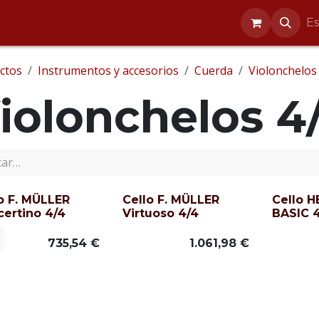
entos
Reparaciones
Blog
Ayuda
E
ctos
Instrumentos y accesorios
Cuerda
Violonchelos
iolonchelos 4
o F. MÜLLER
Cello F. MÜLLER
Cello 
ertino 4/4
Virtuoso 4/4
BASIC 
735,54
€
1.061,98
€