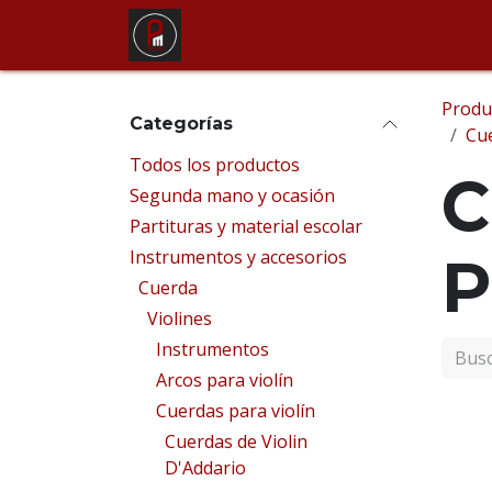
Ir al contenido
Tienda
Alquiler de instrum
Produ
Categorías
Cue
Todos los productos
C
Segunda mano y ocasión
Partituras y material escolar
Instrumentos y accesorios
P
Cuerda
Violines
Instrumentos
Arcos para violín
Cuerdas para violín
Cuerdas de Violin
D'Addario