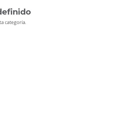
efinido
a categoría.