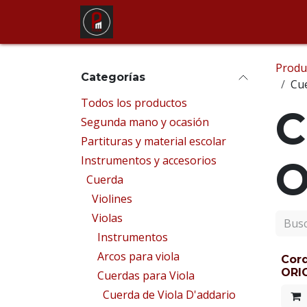
Ir al contenido
Tienda
Alquiler de instrum
Produ
Categorías
Cue
Todos los productos
C
Segunda mano y ocasión
Partituras y material escolar
Instrumentos y accesorios
O
Cuerda
Violines
Violas
Instrumentos
Arcos para viola
Cord
ORIG
Cuerdas para Viola
Cuerda de Viola D'addario