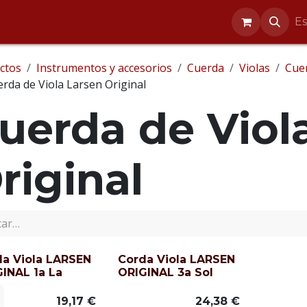
entos
Reparaciones
Blog
Ayuda
E
ctos
Instrumentos y accesorios
Cuerda
Violas
Cuer
rda de Viola Larsen Original
uerda de Viol
riginal
a Viola LARSEN
Corda Viola LARSEN
INAL 1a La
ORIGINAL 3a Sol
19,17
€
24,38
€