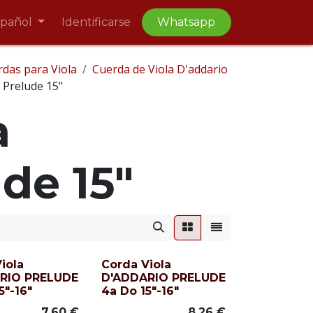
spañol
Identificarse
Whatsapp
das para Viola
Cuerda de Viola D'addario
 Prelude 15"
a
de 15"
iola
Corda Viola
RIO PRELUDE
D'ADDARIO PRELUDE
5"-16"
4a Do 15"-16"
7,60
€
8,26
€