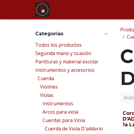
Ir al contenido
Tienda
Alquiler de instrum
Produ
Categorías
Cue
Todos los productos
C
Segunda mano y ocasión
Partituras y material escolar
Instrumentos y accesorios
D
Cuerda
Violines
Violas
Instrumentos
Arcos para viola
Cord
D'A
Cuerdas para Viola
1a L
Cuerda de Viola D'addario