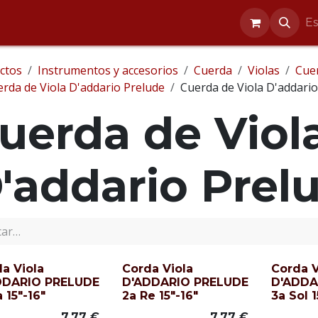
entos
Reparaciones
Blog
Ayuda
E
ctos
Instrumentos y accesorios
Cuerda
Violas
Cuer
rda de Viola D'addario Prelude
Cuerda de Viola D'addario
uerda de Viol
'addario Prelu
a Viola
Corda Viola
Corda V
DDARIO PRELUDE
D'ADDARIO PRELUDE
D'ADDA
a 15"-16"
2a Re 15"-16"
3a Sol 1
7,77
€
7,77
€