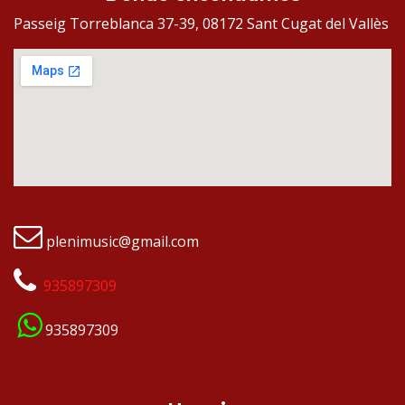
Passeig Torreblanca 37-39, 08172 Sant Cugat del Vallès
plenimusic@gmail.com
935897309
935897309