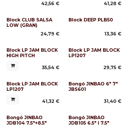
42,56
€
41,28
€
Block CLUB SALSA
Block DEEP PLB50
LOW (GRAN)
24,79
€
13,36
€
Block LP JAM BLOCK
Block LP JAM BLOCK
HIGH PITCH
LP1207
35,54
€
29,75
€
Block LP JAM BLOCK
Bongó JINBAO 6" 7"
LP1207
JBS601
41,32
€
31,40
€
Bongó JINBAO
Bongó JINBAO
JDB104 7.5"+8.5"
JDB105 6.5" i 7.5"