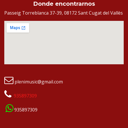
Donde encontrarnos
Passeig Torreblanca 37-39, 08172 Sant Cugat del Vallès
plenimusic@gmail.com
935897309
935897309