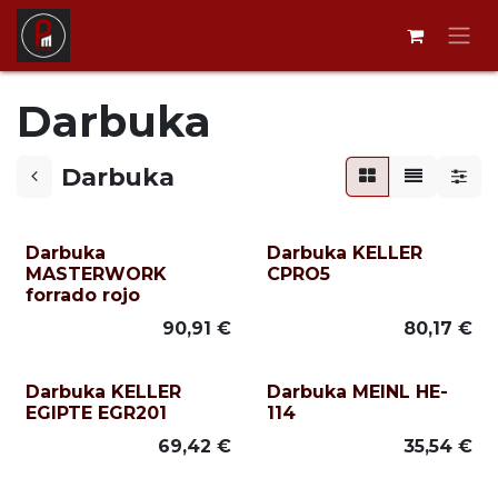
Ir al contenido
Darbuka
Darbuka
Darbuka
Darbuka KELLER
MASTERWORK
CPRO5
forrado rojo
90,91
€
80,17
€
Darbuka KELLER
Darbuka MEINL HE-
EGIPTE EGR201
114
69,42
€
35,54
€