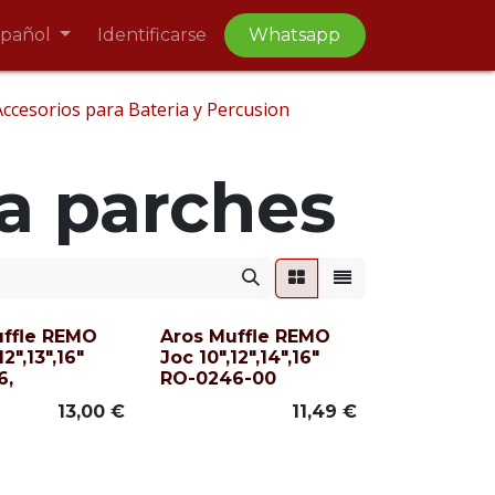
spañol
Identificarse
Whatsapp
Accesorios para Bateria y Percusion
 a parches
uffle REMO
Aros Muffle REMO
12",13",16"
Joc 10",12",14",16"
6,
RO-0246-00
13,00
€
11,49
€