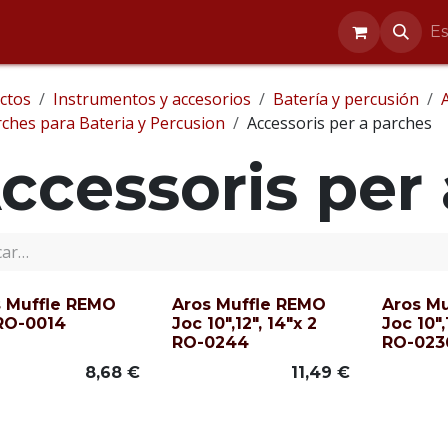
entos
Reparaciones
Blog
Ayuda
E
ctos
Instrumentos y accesorios
Batería y percusión
ches para Bateria y Percusion
Accessoris per a parches
ccessoris per
s Muffle REMO
Aros Muffle REMO
Aros M
RO-0014
Joc 10",12", 14"x 2
Joc 10",
RO-0244
RO-023
8,68
€
11,49
€