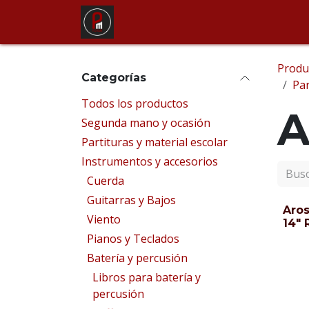
Ir al contenido
Tienda
Alquiler de instrum
Produ
Categorías
Par
Todos los productos
A
Segunda mano y ocasión
Partituras y material escolar
Instrumentos y accesorios
Cuerda
Guitarras y Bajos
Aro
Viento
14" 
Pianos y Teclados
Batería y percusión
Libros para batería y
percusión